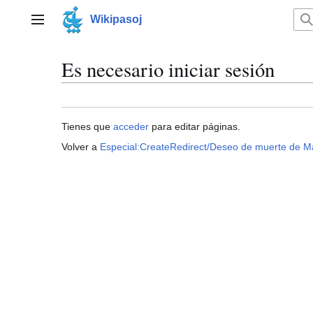
Ir
al
Wikipasoj
Menú principal
contenido
Es necesario iniciar sesión
Tienes que
acceder
para editar páginas.
Volver a
Especial:CreateRedirect/Deseo de muerte de Ma